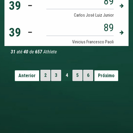
89
39
Carlos José Luiz Junior
89
39
Vinicius Francesco Paoli
31
até
40
de
657
Athlete
2
3
4
5
6
Anterior
Próximo