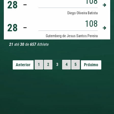
108
28
Diego Oliveira Batista
108
28
Gutemberg de Jesus Santos Pereira
21
até
30
de
657
Athlete
1
2
3
4
5
Anterior
Próximo