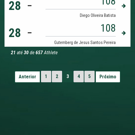
108
28
Diego Oliveira Batista
108
28
Gutemberg de Jesus Santos Pereira
21
até
30
de
657
Athlete
1
2
3
4
5
Anterior
Próximo