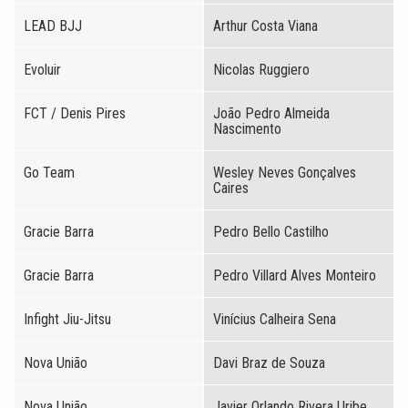
LEAD BJJ
Arthur Costa Viana
Evoluir
Nicolas Ruggiero
FCT / Denis Pires
João Pedro Almeida
Nascimento
Go Team
Wesley Neves Gonçalves
Caires
Gracie Barra
Pedro Bello Castilho
Gracie Barra
Pedro Villard Alves Monteiro
Infight Jiu-Jitsu
Vinícius Calheira Sena
Nova União
Davi Braz de Souza
Nova União
Javier Orlando Rivera Uribe