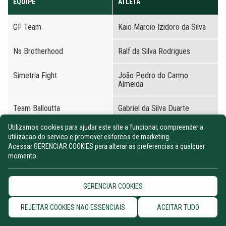
EQUIPE
ATLETA
GF Team
Kaio Marcio Izidoro da Silva
Ns Brotherhood
Ralf da Silva Rodrigues
Simetria Fight
João Pedro do Carmo
Almeida
Team Balloutta
Gabriel da Silva Duarte
Utilizamos cookies para ajudar este site a funcionar, compreender a
Zero73
Leonardo Silva Souza
utilizacao do servico e promover esforcos de marketing.
Acessar GERENCIAR COOKIES para alterar as preferencias a qualquer
momento.
Adulto / Masculino / Pesado (91,50kg)
TOTAL:
5
GERENCIAR COOKIES
EQUIPE
ATLETA
REJEITAR COOKIES NAO ESSENCIAIS
ACEITAR TUDO
Agnaldo Goes
Gabriel Ribeiro Teixeira