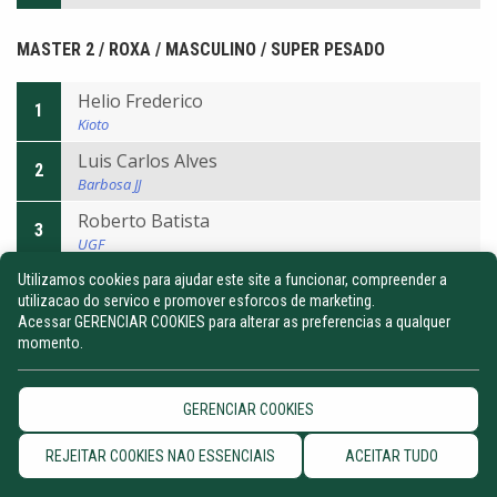
MASTER 2 / ROXA / MASCULINO / SUPER PESADO
Helio Frederico
1
Kioto
Luis Carlos Alves
2
Barbosa JJ
Roberto Batista
3
UGF
Utilizamos cookies para ajudar este site a funcionar, compreender a
MASTER 2 / ROXA / MASCULINO / PESADÍSSIMO
utilizacao do servico e promover esforcos de marketing.
Acessar GERENCIAR COOKIES para alterar as preferencias a qualquer
momento.
Patrick Stano
1
Saulo Ribeiro
Rogerio de Oliveira
GERENCIAR COOKIES
2
Romeu Bertho
REJEITAR COOKIES NAO ESSENCIAIS
ACEITAR TUDO
MASTER 2 / ROXA / MASCULINO / ABSOLUTO