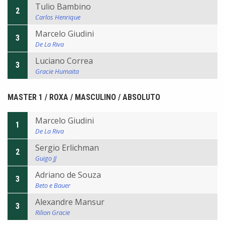
Tulio Bambino
2
Carlos Henrique
Marcelo Giudini
3
De La Riva
Luciano Correa
3
Gracie Humaita
MASTER 1 / ROXA / MASCULINO / ABSOLUTO
Marcelo Giudini
1
De La Riva
Sergio Erlichman
2
Guigo JJ
Adriano de Souza
3
Beto e Bauer
Alexandre Mansur
3
Rilion Gracie