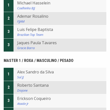
Michael Hasselein
1
Coelhinho BJJ
Ademar Rosalino
2
FJJAM
Luis Felipe Baptista
3
Brazilian Top Team
Jaques Paula Tavares
3
Gracie Barra
MASTER 1 / ROXA / MASCULINO / PESADO
Alex Sandro da Silva
1
Sul JJ
Roberto Santana
2
Diojone
Erickson Coqueiro
3
Ataide Jr