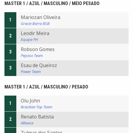
MASTER 1 / AZUL / MASCULINO / MEIO PESADO
Mariozan Oliveira
1
Gracie Barra BSB
Leodir Meira
2
Equipe PH
Robson Gomes
3
Peposo Team
Esau de Queiroz
3
Power Team
MASTER 1 / AZUL / MASCULINO / PESADO
Olu John
1
Brazilian Top Team
Renato Batista
2
Alliance
Zulmar dos Santos